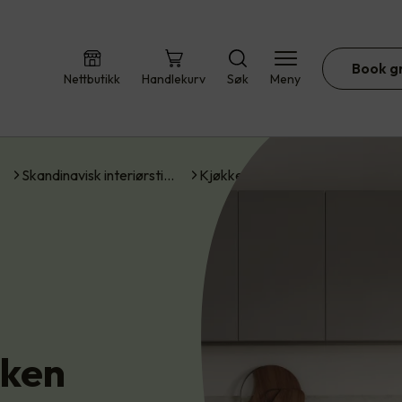
Book g
Nettbutikk
Handlekurv
Søk
Meny
Skandinavisk interiørsti…
Kjøkken
kken