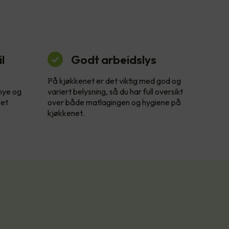
l
Godt arbeidslys
På kjøkkenet er det viktig med god og
 nye og
variert belysning, så du har full oversikt
 et
over både matlagingen og hygiene på
kjøkkenet.