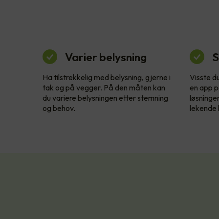
Varier belysning
S
Ha tilstrekkelig med belysning, gjerne i
Visste d
tak og på vegger. På den måten kan
en app p
du variere belysningen etter stemning
løsninge
og behov.
lekende l