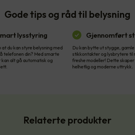
Gode tips og råd til belysning
mart lysstyring
Gjennomført sti
u at du kan styre belysning med
Du kan bytte ut stygge, gamle
å telefonen din? Med smarte
stikkontakter og lysbrytere til
r kan alt gå automatisk og
freshe modeller! Dette skaper
ett.
helhetlig og moderne uttrykk.
Relaterte produkter