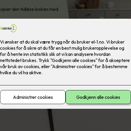
 Kopier den tidløse looken med