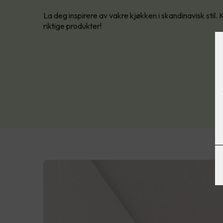
La deg inspirere av vakre kjøkken i skandinavisk stil.
riktige produkter!