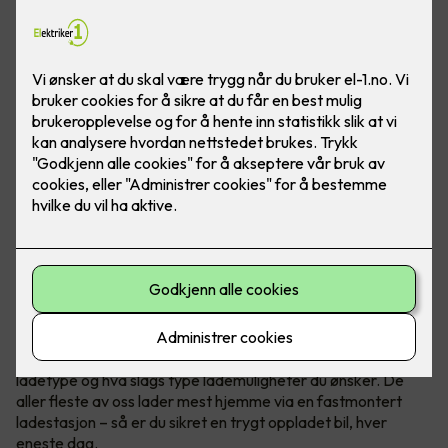
Bilde: Easee
Når du kjøper elbil har du et par ting å tenke på
, blant annet
ladetype og hva slags type lademuligheter du ønsker. De
aller fleste av oss lader mest hjemme via en fastmontert
ladestasjon – så er du sikret en trygt oppladet bil, hver
eneste dag.