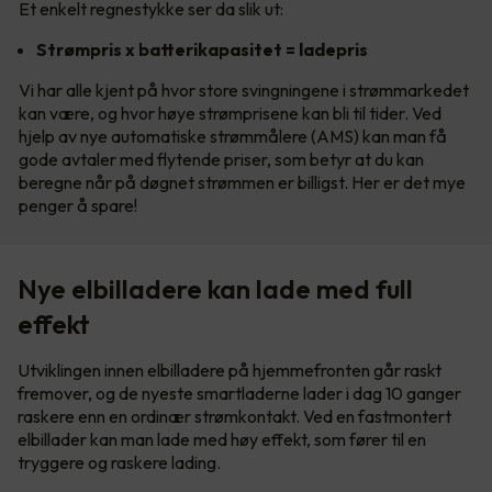
Et enkelt regnestykke ser da slik ut:
Strømpris x batterikapasitet = ladepris
Vi har alle kjent på hvor store svingningene i strømmarkedet
kan være, og hvor høye strømprisene kan bli til tider. Ved
hjelp av nye automatiske strømmålere (AMS) kan man få
gode avtaler med flytende priser, som betyr at du kan
beregne når på døgnet strømmen er billigst. Her er det mye
penger å spare!
Nye elbilladere kan lade med full
effekt
Utviklingen innen elbilladere på hjemmefronten går raskt
fremover, og de nyeste smartladerne lader i dag 10 ganger
raskere enn en ordinær strømkontakt. Ved en fastmontert
elbillader kan man lade med høy effekt, som fører til en
tryggere og raskere lading.