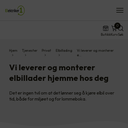
0
Butikk
Kurv
Søk
Hjem
Tjenester
Privat
Elbillading
Vi leverer og monterer
e…
Vi leverer og monterer
elbillader hjemme hos deg
Det er ingen tvil om at det lønner seg å kjøre elbil over
tid, både for miljøet og for lommeboka.