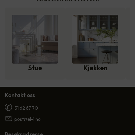
Stue
Kjøkken
Kontakt oss
51 62 67 70
post@el-1.no
Besøksadresse