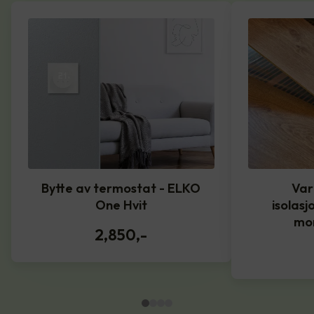
Bytte av termostat - ELKO
Var
One Hvit
isolasj
mo
2,850
,-