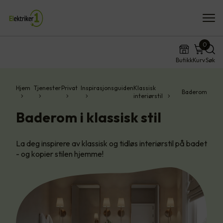
0
Butikk
Kurv
Søk
Hjem
Tjenester
Privat
Inspirasjonsguiden
Klassisk
Baderom
interiørstil
Baderom i klassisk stil
La deg inspirere av klassisk og tidløs interiørstil på badet
- og kopier stilen hjemme!