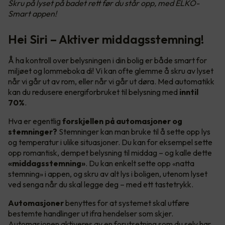
Skru på lyset på badet rett før du står opp, med ELKO-
Smart appen!
Hei Siri – Aktiver middagsstemning!
Å ha kontroll over belysningen i din bolig er både smart for
miljøet og lommeboka di! Vi kan ofte glemme å skru av lyset
når vi går ut av rom, eller når vi går ut døra. Med automatikk
kan du redusere energiforbruket til belysning med
inntil
70%
.
Hva er egentlig
forskjellen på automasjoner og
stemninger?
Stemninger kan man bruke til å sette opp lys
og temperatur i ulike situasjoner. Du kan for eksempel sette
opp romantisk, dempet belysning til middag – og kalle dette
«middagsstemning»
. Du kan enkelt sette opp «natta
stemning» i appen, og skru av alt lys i boligen, utenom lyset
ved senga når du skal legge deg – med ett tastetrykk.
Automasjoner
benyttes for at systemet skal utføre
bestemte handlinger ut ifra hendelser som skjer.
Automasjonen aktiveres av en forutsetning som du selv har