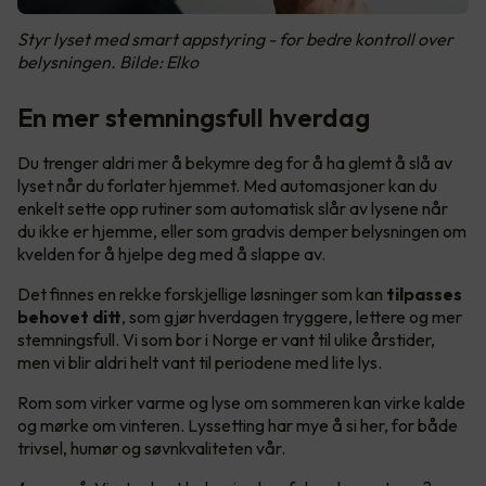
Styr lyset med smart appstyring - for bedre kontroll over
belysningen. Bilde: Elko
En mer stemningsfull hverdag
Du trenger aldri mer å bekymre deg for å ha glemt å slå av
lyset når du forlater hjemmet. Med automasjoner kan du
enkelt sette opp rutiner som automatisk slår av lysene når
du ikke er hjemme, eller som gradvis demper belysningen om
kvelden for å hjelpe deg med å slappe av.
Det finnes en rekke forskjellige løsninger som kan
tilpasses
behovet ditt
, som gjør hverdagen tryggere, lettere og mer
stemningsfull. Vi som bor i Norge er vant til ulike årstider,
men vi blir aldri helt vant til periodene med lite lys.
Rom som virker varme og lyse om sommeren kan virke kalde
og mørke om vinteren. Lyssetting har mye å si her, for både
trivsel, humør og søvnkvaliteten vår.