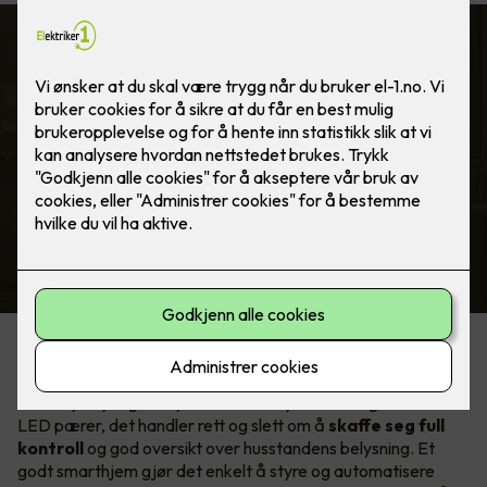
ELKO Smart
Automatisk lys ved bevegelse. Helt
automagisk!
Hva er egentlig smart lysstyring?
Smart lysstyring er mye mer enn å bytte til energieffektive
LED pærer, det handler rett og slett om å
skaffe seg full
kontroll
og god oversikt over husstandens belysning. Et
godt smarthjem gjør det enkelt å styre og automatisere