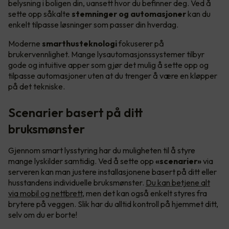
belysning i boligen din, uansett hvor du befinner deg. Ved å
sette opp såkalte
stemninger og automasjoner
kan du
enkelt tilpasse løsninger som passer din hverdag.
Moderne
smarthusteknologi
fokuserer på
brukervennlighet. Mange lysautomasjonssystemer tilbyr
gode og intuitive apper som gjør det mulig å sette opp og
tilpasse automasjoner uten at du trenger å være en kløpper
på det tekniske.
Scenarier basert på ditt
bruksmønster
Gjennom smart lysstyring har du muligheten til å styre
mange lyskilder samtidig. Ved å sette opp
«scenarier»
via
serveren kan man justere installasjonene basert på ditt eller
husstandens individuelle bruksmønster.
Du kan betjene alt
via mobil og nettbrett
, men det kan også enkelt styres fra
brytere på veggen. Slik har du alltid kontroll på hjemmet ditt,
selv om du er borte!