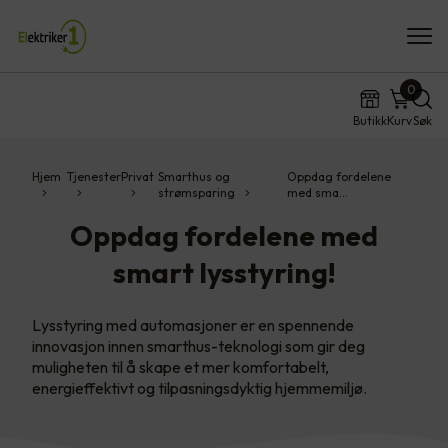
0
Butikk
Kurv
Søk
Hjem
Tjenester
Privat
Smarthus og
Oppdag fordelene
strømsparing
med sma…
Oppdag fordelene med
smart lysstyring!
Lysstyring med automasjoner er en spennende
innovasjon innen smarthus-teknologi som gir deg
muligheten til å skape et mer komfortabelt,
energieffektivt og tilpasningsdyktig hjemmemiljø.